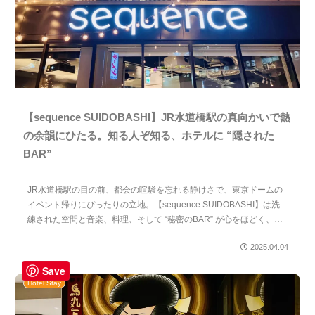
【sequence SUIDOBASHI】JR水道橋駅の真向かいで熱
の余韻にひたる。知る人ぞ知る、ホテルに “隠された
BAR”
JR水道橋駅の目の前、都会の喧騒を忘れる静けさで、東京ドームの
イベント帰りにぴったりの立地。【sequence SUIDOBASHI】は洗
練された空間と音楽、料理、そして “秘密のBAR” が心をほどく、感
性に寄り添う次世代ホテルです。
2025.04.04
Save
Hotel Stay