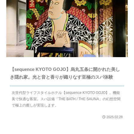
【sequence KYOTO GOJO】烏丸五条に開かれた美し
き隠れ家。光と音と香りが織りなす至極のスパ体験
次世代型ライフスタイルホテル【sequence KYOTO GOJO】。機能
美で快適な客室。スパ設備「THE BATH / THE SAUNA」の幻想空間
で極上の癒しが実現します。
2025.02.28