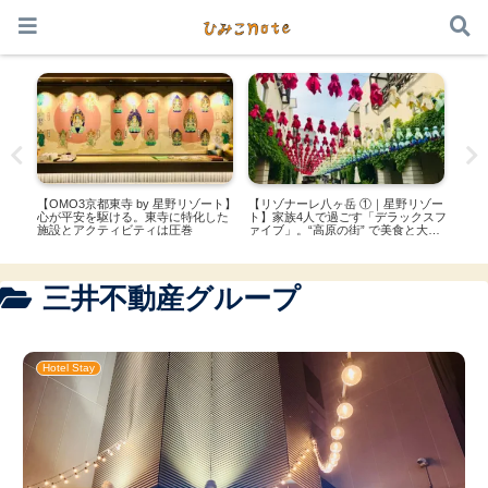
本サイトはアフィリエイト広告を利用しています
学の
【OMO3京都東寺 by 星野リゾート】
【リゾナーレ八ヶ岳 ①｜星野リゾー
【se
あな
心が平安を駆ける。東寺に特化した
ト】家族4人で過ごす「デラックスフ
条に
施設とアクティビティは圧巻
ァイブ」。“高原の街” で美食と大自
と香
然を満喫
三井不動産グループ
Hotel Stay