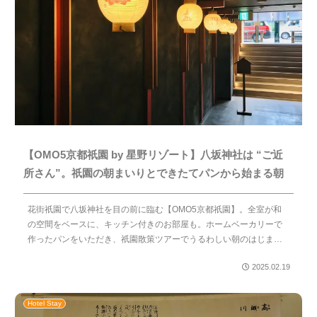
【OMO5京都祇園 by 星野リゾート】八坂神社は “ご近
所さん”。祇園の朝まいりとできたてパンから始まる朝
花街祇園で八坂神社を目の前に臨む【OMO5京都祇園】。全室が和
の空間をベースに、キッチン付きのお部屋も。ホームベーカリーで
作ったパンをいただき、祇園散策ツアーでうるわしい朝のはじまり
を。
2025.02.19
Hotel Stay