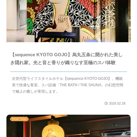
【sequence KYOTO GOJO】烏丸五条に開かれた美し
き隠れ家。光と音と香りが織りなす至極のスパ体験
次世代型ライフスタイルホテル【sequence KYOTO GOJO】。機能
美で快適な客室。スパ設備「THE BATH / THE SAUNA」の幻想空間
で極上の癒しが実現します。
2025.02.28
Hotel Stay