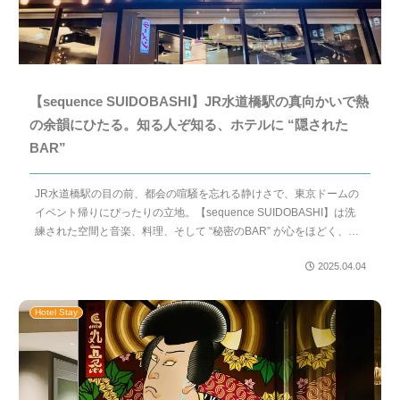
【sequence SUIDOBASHI】JR水道橋駅の真向かいで熱
の余韻にひたる。知る人ぞ知る、ホテルに “隠された
BAR”
JR水道橋駅の目の前、都会の喧騒を忘れる静けさで、東京ドームの
イベント帰りにぴったりの立地。【sequence SUIDOBASHI】は洗
練された空間と音楽、料理、そして “秘密のBAR” が心をほどく、感
性に寄り添う次世代ホテルです。
2025.04.04
Hotel Stay