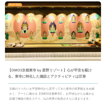
Hotel Stay
【OMO3京都東寺 by 星野リゾート】心が平安を駆け
る。東寺に特化した施設とアクティビティは圧巻
古都のうつろいを平安時代から見守ってきた東寺の世界観をきめ細
かく、アートに魅せる【OMO3京都東寺】。お手頃ながらも確かな
設備で極楽の悠久ステイ。仏の世界の知見がさらに深まります。