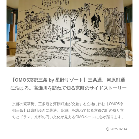
【OMO5京都三条 by 星野リゾート】三条通、河原町通
に泊まる。高瀬川を訪ねて知る京町のサイドストーリー
京都の繁華街、三条通と河原町通が交差する立地に佇む【OMO5京
都三条】は京町歩きに最適。高瀬川を訪ねて知る京都の町の成り立
ちとドラマ。京都の商い文化が見えるOMOベースに心が躍ります。
2025.02.14