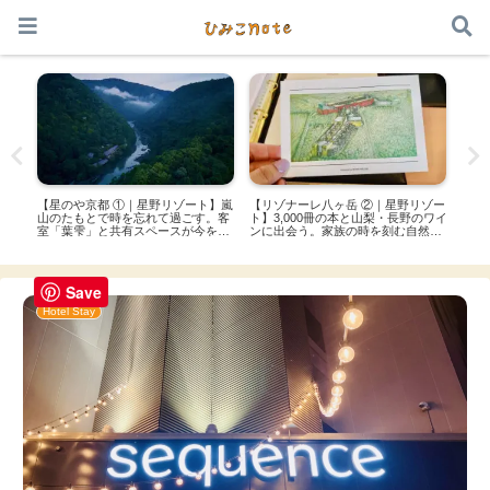
本サイトはアフィリエイト広告を利用しています
ート】
【星のや京都 ①｜星野リゾート】嵐
【リゾナーレ八ヶ岳 ②｜星野リゾー
【O
した
山のたもとで時を忘れて過ごす。客
ト】3,000冊の本と山梨・長野のワイ
ター
室「葉雫」と共有スペースが今を永
ンに出会う。家族の時を刻む自然ア
ジュ
遠にする
クティビティ
Save
Hotel Stay