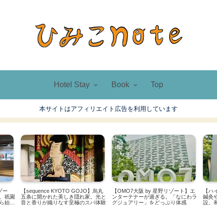
Hotel Stay
Book
Top
本サイトはアフィリエイト広告を利用しています
【ハイアットリージェンシー京都】
ート】エ
【プルマン東京田町】エグゼクティ
【OM
鍼灸や酵素浴も利用できるスパ併
にわラ
ブラウンジで創造性を高めて。近代
ト】
設。和モダンな至高のベースキャン
感
的な洗練さに息吹くジャパネスク
した
プ