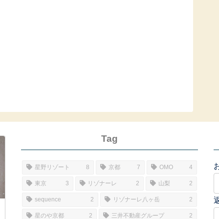
Tag
星野リゾート
8
京都
7
OMO
4
東京
3
リゾナーレ
2
山梨
2
sequence
2
リゾナーレ八ヶ岳
2
星のや京都
2
三井不動産グループ
2