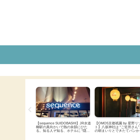
園 by 星野リゾー
【sequence KYOTO GOJO】烏丸
【OMO7大阪 by 星野リゾ
 “ご近所さん”。祇園
五条に開かれた美しき隠れ家。光と
ンターテナーが過ぎる。「な
できたてパンから始ま
音と香りが織りなす至極のスパ体験
グジュアリー」をどっぷり体