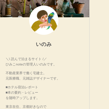
いのみ
＼\ 読んで泊まるサイト /／
ひみこnoteの管理人いのみです。
不動産業界で働く宅建士。
元医療職、元雑誌デザイナーです。
■ホテル宿泊レポート
■本の要約・レビュー
を随時アップします。
東京在住、京都好きなので