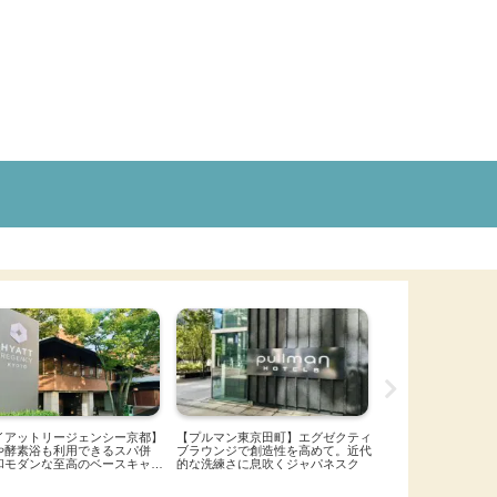
O3京都東寺 by 星野リゾー
【ラクシオ・イン｜東京都町田】天
【リゾナーレ八ヶ岳
心が平安を駆ける。東寺に特化
然温泉施設が利用できる高コスパホ
ート】3,000冊の
施設とアクティビティは圧巻
テル
ワインに出会う。家
然アクティビティ