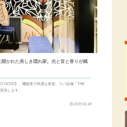
烏丸五条に開かれた美しき隠れ家。光と音と香りが織
OTO GOJO】。機能美で快適な客室。スパ設備「THE
しが実現します。
2025.02.28