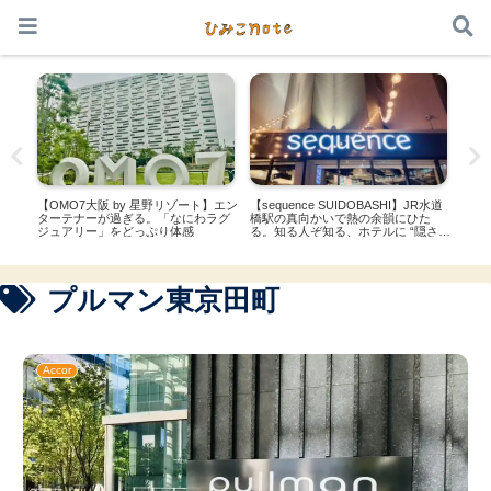
本サイトはアフィリエイト広告を利用しています
ゾー
【OMO7大阪 by 星野リゾート】エン
【sequence SUIDOBASHI】JR水道
【se
クスフ
ターテナーが過ぎる。「なにわラグ
橋駅の真向かいで熱の余韻にひた
条に
大自
ジュアリー」をどっぷり体感
る。知る人ぞ知る、ホテルに “隠され
と香
たBAR”
プルマン東京田町
Accor