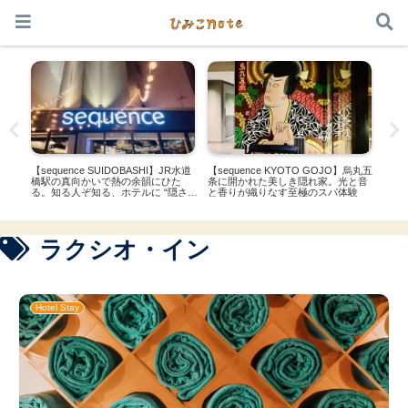
本サイトはアフィリエイト広告を利用しています
都】
【sequence SUIDOBASHI】JR水道
【sequence KYOTO GOJO】烏丸五
【O
併
橋駅の真向かいで熱の余韻にひた
条に開かれた美しき隠れ家。光と音
ター
ャン
る。知る人ぞ知る、ホテルに “隠され
と香りが織りなす至極のスパ体験
ジュ
たBAR”
ラクシオ・イン
Hotel Stay