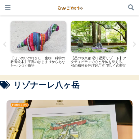
本サイトはアフィリエイト広告を利用しています
ート】
【せいめいのれきし｜生物・科学の
【星のや京都 ②｜星野リゾート】ア
【プ
した
教養絵本】宇宙のはじまりからあな
クティビティで心と身体を整える。
ブラ
たへつづく物語
和の精神を呼び起こす “問い” の時間
的な
リゾナーレ八ヶ岳
Hotel Stay