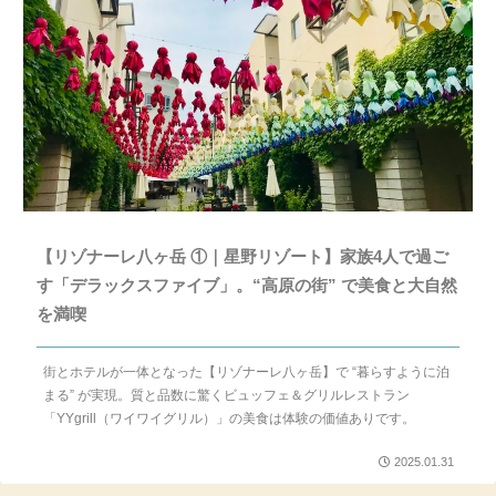
【リゾナーレ八ヶ岳 ①｜星野リゾート】家族4人で過ご
す「デラックスファイブ」。“高原の街” で美食と大自然
を満喫
街とホテルが一体となった【リゾナーレ八ヶ岳】で “暮らすように泊
まる” が実現。質と品数に驚くビュッフェ＆グリルレストラン
「YYgrill（ワイワイグリル）」の美食は体験の価値ありです。
2025.01.31