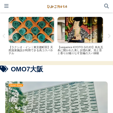
本サイトはアフィリエイト広告を利用しています
都】
【ラクシオ・イン｜東京都町田】天
【sequence KYOTO GOJO】烏丸五
【星
併
然温泉施設が利用できる高コスパホ
条に開かれた美しき隠れ家。光と音
山の
ャン
テル
と香りが織りなす至極のスパ体験
室「
遠に
OMO7大阪
Hotel Stay